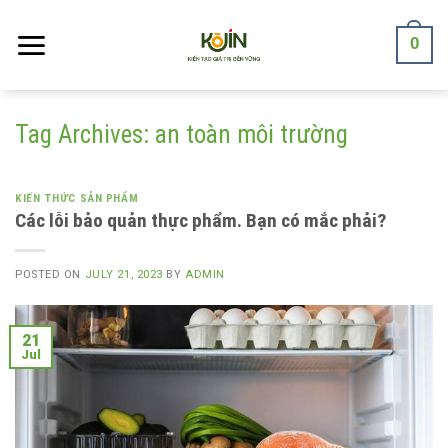
Skip
to
0
content
Tag Archives:
an toàn môi trường
KIẾN THỨC SẢN PHẨM
Các lỗi bảo quản thực phẩm. Bạn có mắc phải?
POSTED ON
JULY 21, 2023
BY
ADMIN
21
Jul