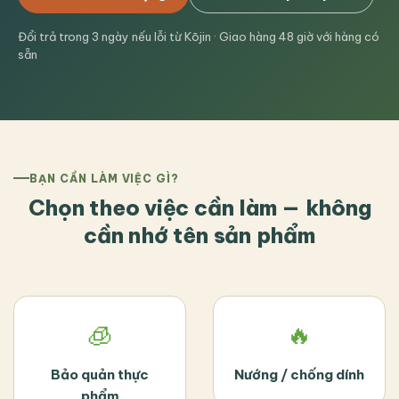
Đổi trả trong 3 ngày nếu lỗi từ Kōjin · Giao hàng 48 giờ với hàng có
sẵn
BẠN CẦN LÀM VIỆC GÌ?
Chọn theo việc cần làm — không
cần nhớ tên sản phẩm
🧊
🔥
Bảo quản thực
Nướng / chống dính
phẩm