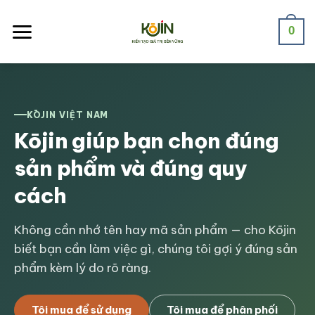
Skip
to
0
content
KŌJIN VIỆT NAM
Kōjin giúp bạn chọn đúng
sản phẩm và đúng quy
cách
Không cần nhớ tên hay mã sản phẩm — cho Kōjin
biết bạn cần làm việc gì, chúng tôi gợi ý đúng sản
phẩm kèm lý do rõ ràng.
Tôi mua để sử dụng
Tôi mua để phân phối