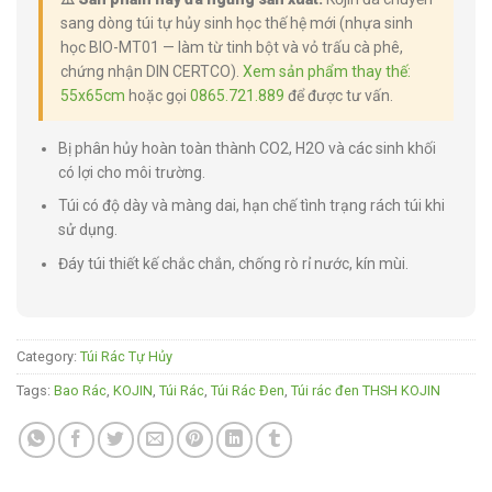
sang dòng túi tự hủy sinh học thế hệ mới (nhựa sinh
học BIO-MT01 — làm từ tinh bột và vỏ trấu cà phê,
chứng nhận DIN CERTCO).
Xem sản phẩm thay thế:
55x65cm
hoặc gọi
0865.721.889
để được tư vấn.
Bị phân hủy hoàn toàn thành CO2, H2O và các sinh khối
có lợi cho môi trường.
Túi có độ dày và màng dai, hạn chế tình trạng rách túi khi
sử dụng.
Đáy túi thiết kế chắc chắn, chống rò rỉ nước, kín mùi.
Category:
Túi Rác Tự Hủy
Tags:
Bao Rác
,
KOJIN
,
Túi Rác
,
Túi Rác Đen
,
Túi rác đen THSH KOJIN