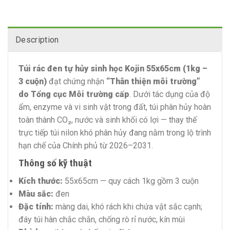
Description
Túi rác đen tự hủy sinh học Kojin 55x65cm (1kg –
3 cuộn)
đạt chứng nhận
“Thân thiện môi trường”
do Tổng cục Môi trường cấp
. Dưới tác dụng của độ
ẩm, enzyme và vi sinh vật trong đất, túi phân hủy hoàn
toàn thành CO₂, nước và sinh khối có lợi — thay thế
trực tiếp túi nilon khó phân hủy đang nằm trong lộ trình
hạn chế của Chính phủ từ 2026–2031.
Thông số kỹ thuật
Kích thước:
55x65cm — quy cách 1kg gồm 3 cuộn
Màu sắc:
đen
Đặc tính:
màng dai, khó rách khi chứa vật sắc cạnh;
đáy túi hàn chắc chắn, chống rò rỉ nước, kín mùi