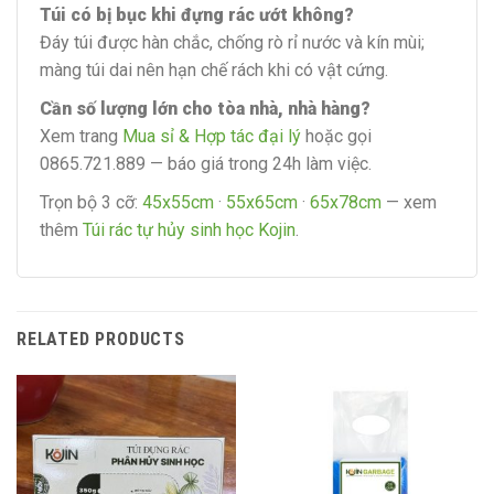
Túi có bị bục khi đựng rác ướt không?
Đáy túi được hàn chắc, chống rò rỉ nước và kín mùi;
màng túi dai nên hạn chế rách khi có vật cứng.
Cần số lượng lớn cho tòa nhà, nhà hàng?
Xem trang
Mua sỉ & Hợp tác đại lý
hoặc gọi
0865.721.889 — báo giá trong 24h làm việc.
Trọn bộ 3 cỡ:
45x55cm
·
55x65cm
·
65x78cm
— xem
thêm
Túi rác tự hủy sinh học Kojin
.
RELATED PRODUCTS