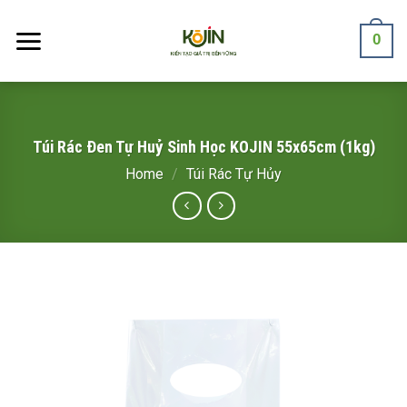
Skip
to
0
content
Túi Rác Đen Tự Huỷ Sinh Học KOJIN 55x65cm (1kg)
Home
/
Túi Rác Tự Hủy