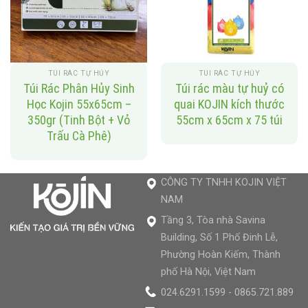
TÚI RÁC TỰ HỦY
TÚI RÁC TỰ HỦY
Túi Rác Phân Hủy Sinh
Túi rác màu tự huỷ có
Học Kojin 55x65cm –
quai KOJIN kích thước
350gr (Tinh Bột + Vỏ
55cm x 65cm x 75 túi
Trấu Cà Phê)
CÔNG TY TNHH KOJIN VIỆT
NAM
Tầng 3, Tòa nhà Savina
Building, Số 1 Phố Đinh Lễ,
Phường Hoàn Kiếm, Thành
phố Hà Nội, Việt Nam
024.6291.1599 - 0865.721.889