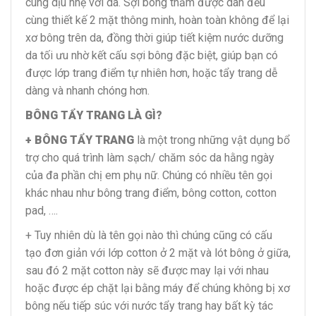
cùng dịu nhẹ với da. Sợi bông thấm được dàn đều
cùng thiết kế 2 mặt thông minh, hoàn toàn không để lại
xơ bông trên da, đồng thời giúp tiết kiệm nước dưỡng
da tối ưu nhờ kết cấu sợi bông đặc biệt, giúp bạn có
được lớp trang điểm tự nhiên hơn, hoặc tẩy trang dễ
dàng và nhanh chóng hơn.
BÔNG TẨY TRANG LÀ GÌ?
+ BÔNG TẨY TRANG
là một trong những vật dụng bổ
trợ cho quá trình làm sạch/ chăm sóc da hằng ngày
của đa phần chị em phụ nữ. Chúng có nhiều tên gọi
khác nhau như bông trang điểm, bông cotton, cotton
pad, ….
+ Tuy nhiên dù là tên gọi nào thì chúng cũng có cấu
tạo đơn giản với lớp cotton ở 2 mặt và lót bông ở giữa,
sau đó 2 mặt cotton này sẽ được may lại với nhau
hoặc được ép chặt lại bằng máy để chúng không bị xơ
bông nếu tiếp súc với nước tẩy trang hay bất kỳ tác