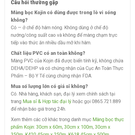
Câu hỏi thường gặp
Màng bọc Kojin có dùng được trong lò vi sóng
không?
Có — ở chế độ hâm nóng. Không dùng ở chế độ
nướng/công suất cao và không để màng chạm trực
tiếp vào thức ăn nhiều dầu mỡ khi hâm.
Chất liệu PVC có an toàn không?
Màng PVC của Kojin đã được biến tính kỹ, không chứa
DEHA/DEHP và có chứng nhận của Cục An Toàn Thực
Phẩm – Bộ Y Tế cùng chứng nhận FDA.
Mua số lượng lớn có giá sỉ không?
Có. Nhà hàng, khách sạn, đại lý xem chính sách tại
trang
Mua sỉ & Hợp tác đại lý
hoặc gọi 0865.721.889
để nhận báo giá trong 24h.
Xem thêm các cỡ khác trong danh mục
Màng bọc thực
phẩm Kojin
:
30cm x 60m
,
30cm x 100m
,
30cm x
350m
,
K420 45cm x 250m
,
K618 45cm x 500m
.